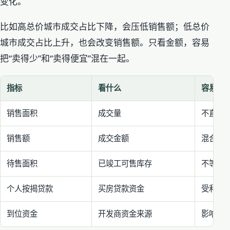
变化。
比如高总价城市成交占比下降，会压低销售额；低总价
城市成交占比上升，也会改变销售额。只看金额，容易
把“卖得少”和“卖得便宜”混在一起。
指标
看什么
容易误
销售面积
成交量
不直接
销售额
成交金额
混合价
待售面积
已竣工可售库存
不等于
个人按揭贷款
买房贷款资金
受利率
到位资金
开发商资金来源
影响施