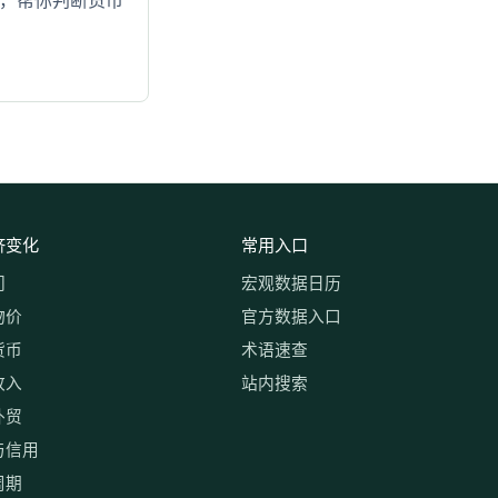
系，帮你判断货币
济变化
常用入口
门
宏观数据日历
物价
官方数据入口
货币
术语速查
收入
站内搜索
外贸
与信用
周期