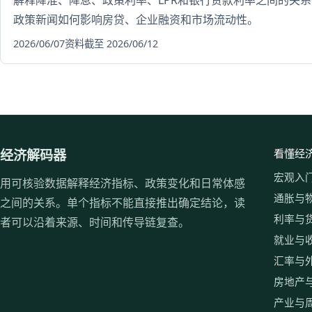
解释降准、降息、政策利率、LPR和银行贷款利率之间的关
政策新闻如何影响房贷、企业融资和市场流动性。
2026/06/07
资料截至 2026/06/12
经济解码器
看懂经
宏观入
用可核验数据解释经济指标、政策变化和日常体感
通胀与
之间的关系。单个指标不能直接推出确定结论，读
利率与
者可以沿着来源、时间和传导链复查。
就业与
汇率与
房地产
产业与